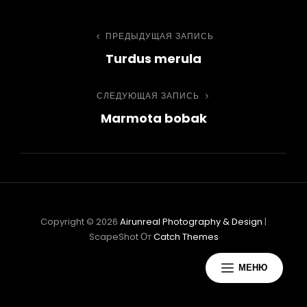
Навигация
ПРЕДЫДУЩАЯ ЗАПИСЬ
Предыдущая
Turdus merula
запись
по
СЛЕДУЮЩАЯ ЗАПИСЬ
Следующая
записям
Marmota bobak
запись
Copyright © 2026
Airunreal Photography & Design
|
ScapeShot От
Catch Themes
МЕНЮ