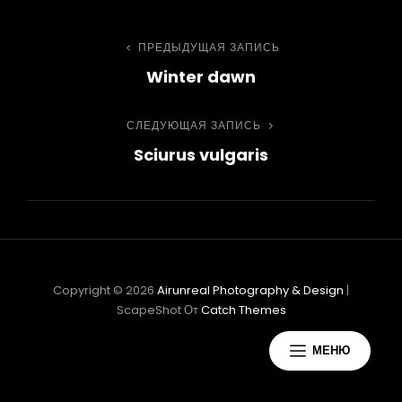
Навигация
ПРЕДЫДУЩАЯ ЗАПИСЬ
Предыдущая
Winter dawn
запись
по
СЛЕДУЮЩАЯ ЗАПИСЬ
Следующая
записям
Sciurus vulgaris
запись
Copyright © 2026
Airunreal Photography & Design
|
ScapeShot От
Catch Themes
МЕНЮ